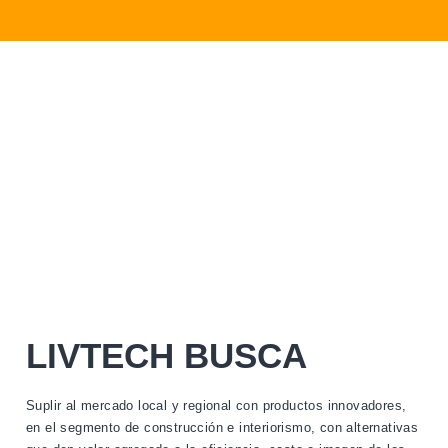
¿QUÉ HACEMOS?
LIVTECH está comprometido con transformar la industria del
interiorismo y la construcción, implementando soluciones y
materiales innovadores que mejoran la imagen y optimizan
costos y tiempos en los proyectos de construcción.
LIVTECH BUSCA
Suplir al mercado local y regional con productos innovadores,
en el segmento de construcción e interiorismo, con alternativas