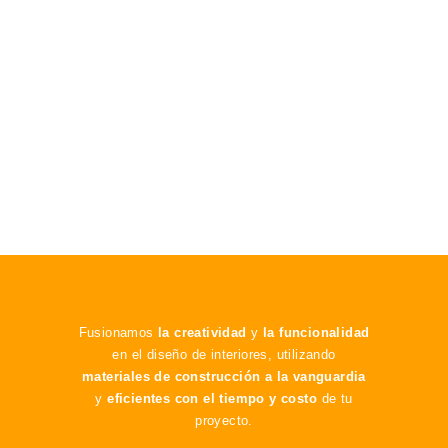
¿QUIÉNES SOMOS?
LIVTECH es la promesa de calidad en material de
construcción y la innovación en el diseño de interiores; a
través de nuestro producto de calidad marcamos las
tendencias en el mercado.
Fusionamos
la creatividad
y
la funcionalidad
en el diseño de interiores, utilizando
materiales de construcción a la vanguardia
y
eficientes con el tiempo y costo
de tu
proyecto.