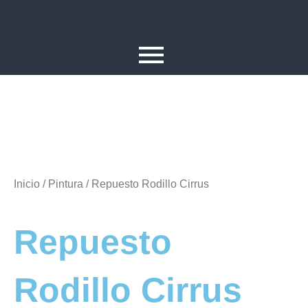
Ir
al
contenido
Inicio
/
Pintura
/ Repuesto Rodillo Cirrus
Repuesto
Rodillo Cirrus