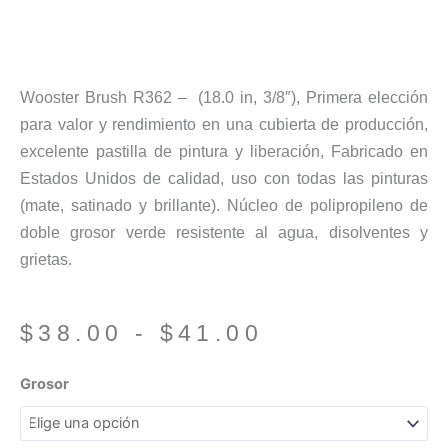
Wooster Brush R362 – (18.0 in, 3/8″), Primera elección
para valor y rendimiento en una cubierta de producción,
excelente pastilla de pintura y liberación, Fabricado en
Estados Unidos de calidad, uso con todas las pinturas
(mate, satinado y brillante). Núcleo de polipropileno de
doble grosor verde resistente al agua, disolventes y
grietas.
Rango
$
38.00
-
$
41.00
de
precios:
Repuesto
Grosor
desde
Rodillo
$38.00
Cirrus