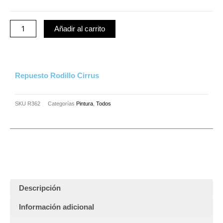
hasta
cantidad
$41.00
Añadir al carrito
Repuesto Rodillo Cirrus
SKU
R362
Categorías
Pintura
,
Todos
Descripción
Información adicional